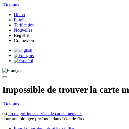
IOctopus
Démo
Plugins
Tarification
Nouvelles
Registre
Connexion
Impossible de trouver la carte m
IOctopus
est
un magnifique service de cartes mentales
pour une plongée profonde dans l'état de flux.
Pour les enseignants et les étudiants