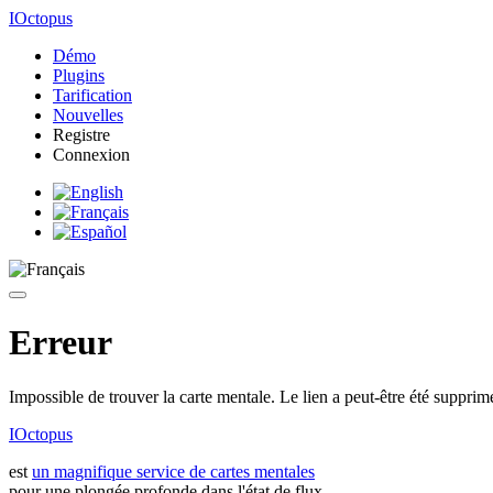
IOctopus
Démo
Plugins
Tarification
Nouvelles
Registre
Connexion
Erreur
Impossible de trouver la carte mentale. Le lien a peut-être été supprim
IOctopus
est
un magnifique service de cartes mentales
pour une plongée profonde dans l'état de flux.