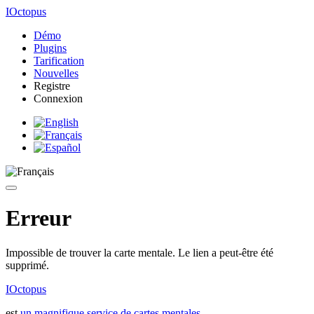
IOctopus
Démo
Plugins
Tarification
Nouvelles
Registre
Connexion
Erreur
Impossible de trouver la carte mentale. Le lien a peut-être été
supprimé.
IOctopus
est
un magnifique service de cartes mentales