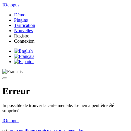
IOctopus
Démo
Plugins
Tarification
Nouvelles
Registre
Connexion
Erreur
Impossible de trouver la carte mentale. Le lien a peut-être été
supprimé.
IOctopus
est
un magnifique service de cartes mentales