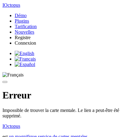
IOctopus
Démo
Plugins
Tarification
Nouvelles
Registre
Connexion
Erreur
Impossible de trouver la carte mentale. Le lien a peut-être été
supprimé.
IOctopus
est
un magnifique service de cartes mentales