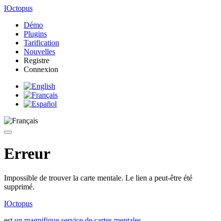
IOctopus
Démo
Plugins
Tarification
Nouvelles
Registre
Connexion
Erreur
Impossible de trouver la carte mentale. Le lien a peut-être été
supprimé.
IOctopus
est
un magnifique service de cartes mentales