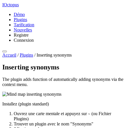
IOctopus
Démo
Plugins
Tarification
Nouvelles
Registre
Connexion
Accueil
/
Plugins
/
Inserting synonyms
Inserting synonyms
The plugin adds function of automatically adding synonyms via the
context menu.
Installez (plugin standard)
Ouvrez une carte mentale et appuyez sur
(ou Fichier
~
Plugins)
Trouver un plugin avec le nom "Synonyms"