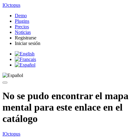
IOctopus
Demo
Plugins
Precios
Noticias
Registrarse
Iniciar sesión
No se pudo encontrar el mapa
mental para este enlace en el
catálogo
IOctopus