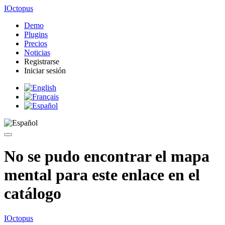
IOctopus
Demo
Plugins
Precios
Noticias
Registrarse
Iniciar sesión
No se pudo encontrar el mapa
mental para este enlace en el
catálogo
IOctopus