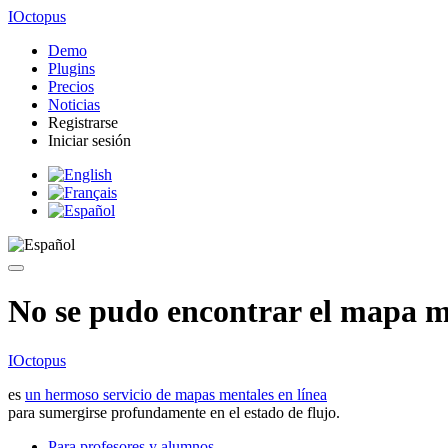
IOctopus
Demo
Plugins
Precios
Noticias
Registrarse
Iniciar sesión
No se pudo encontrar el mapa me
IOctopus
es
un hermoso servicio de mapas mentales en línea
para sumergirse profundamente en el estado de flujo.
Para profesores y alumnos