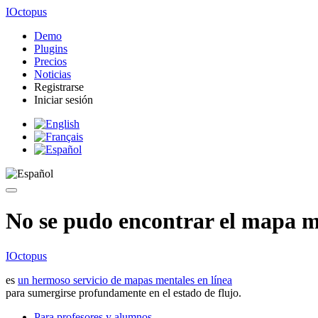
IOctopus
Demo
Plugins
Precios
Noticias
Registrarse
Iniciar sesión
No se pudo encontrar el mapa me
IOctopus
es
un hermoso servicio de mapas mentales en línea
para sumergirse profundamente en el estado de flujo.
Para profesores y alumnos