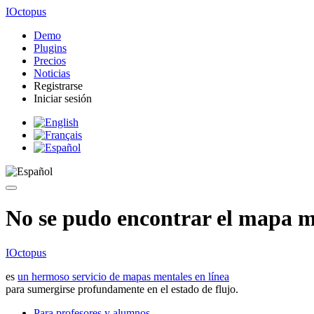
IOctopus
Demo
Plugins
Precios
Noticias
Registrarse
Iniciar sesión
No se pudo encontrar el mapa me
IOctopus
es
un hermoso servicio de mapas mentales en línea
para sumergirse profundamente en el estado de flujo.
Para profesores y alumnos