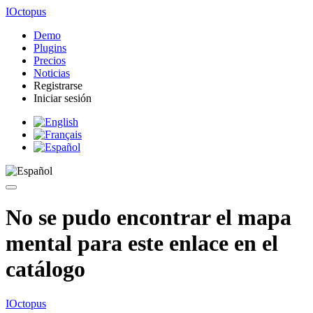
IOctopus
Demo
Plugins
Precios
Noticias
Registrarse
Iniciar sesión
No se pudo encontrar el mapa
mental para este enlace en el
catálogo
IOctopus