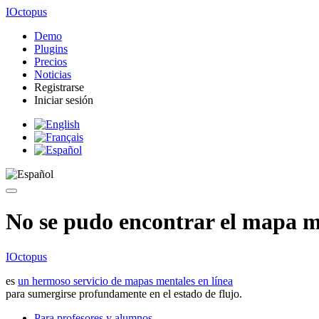
IOctopus
Demo
Plugins
Precios
Noticias
Registrarse
Iniciar sesión
No se pudo encontrar el mapa me
IOctopus
es
un hermoso servicio de mapas mentales en línea
para sumergirse profundamente en el estado de flujo.
Para profesores y alumnos