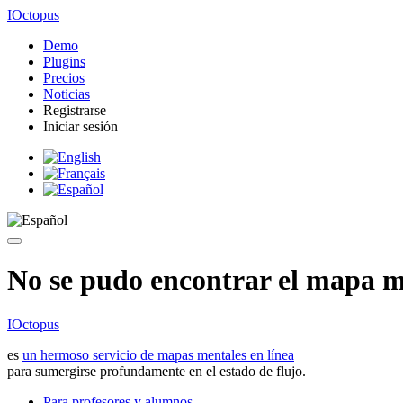
IOctopus
Demo
Plugins
Precios
Noticias
Registrarse
Iniciar sesión
No se pudo encontrar el mapa me
IOctopus
es
un hermoso servicio de mapas mentales en línea
para sumergirse profundamente en el estado de flujo.
Para profesores y alumnos