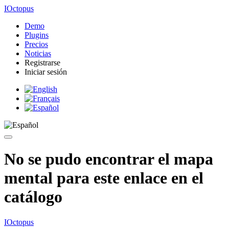
IOctopus
Demo
Plugins
Precios
Noticias
Registrarse
Iniciar sesión
No se pudo encontrar el mapa
mental para este enlace en el
catálogo
IOctopus