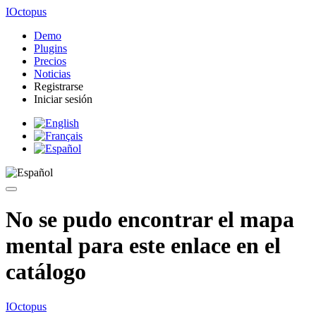
IOctopus
Demo
Plugins
Precios
Noticias
Registrarse
Iniciar sesión
No se pudo encontrar el mapa
mental para este enlace en el
catálogo
IOctopus