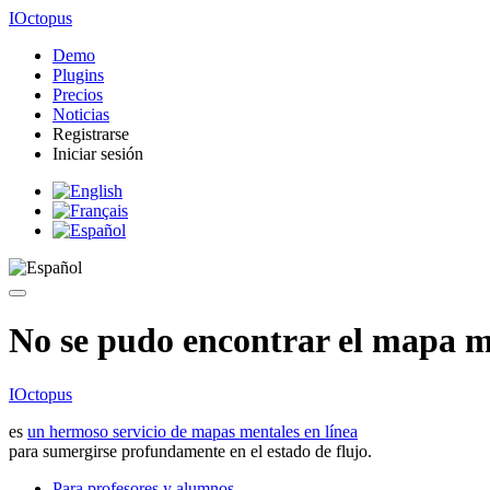
IOctopus
Demo
Plugins
Precios
Noticias
Registrarse
Iniciar sesión
No se pudo encontrar el mapa me
IOctopus
es
un hermoso servicio de mapas mentales en línea
para sumergirse profundamente en el estado de flujo.
Para profesores y alumnos