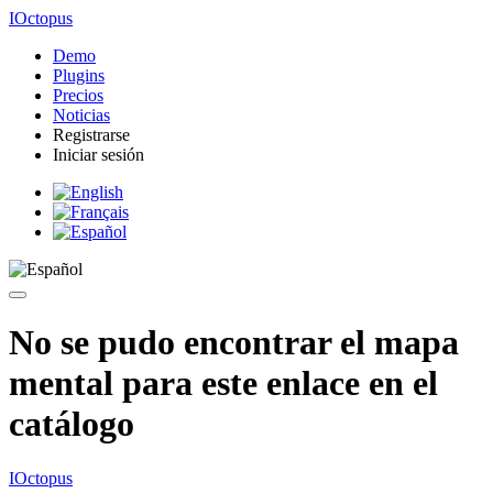
IOctopus
Demo
Plugins
Precios
Noticias
Registrarse
Iniciar sesión
No se pudo encontrar el mapa
mental para este enlace en el
catálogo
IOctopus