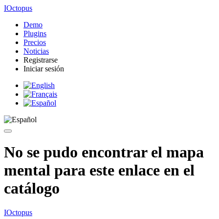
IOctopus
Demo
Plugins
Precios
Noticias
Registrarse
Iniciar sesión
No se pudo encontrar el mapa
mental para este enlace en el
catálogo
IOctopus