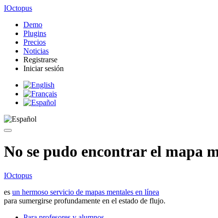
IOctopus
Demo
Plugins
Precios
Noticias
Registrarse
Iniciar sesión
No se pudo encontrar el mapa me
IOctopus
es
un hermoso servicio de mapas mentales en línea
para sumergirse profundamente en el estado de flujo.
Para profesores y alumnos