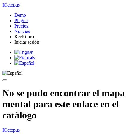
IOctopus
Demo
Plugins
Precios
Noticias
Registrarse
Iniciar sesión
No se pudo encontrar el mapa
mental para este enlace en el
catálogo
IOctopus