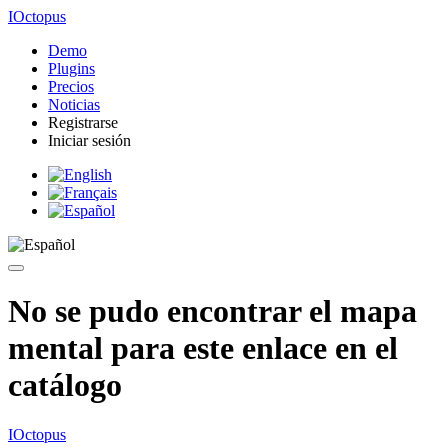
IOctopus
Demo
Plugins
Precios
Noticias
Registrarse
Iniciar sesión
No se pudo encontrar el mapa
mental para este enlace en el
catálogo
IOctopus