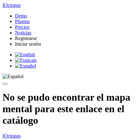
IOctopus
Demo
Plugins
Precios
Noticias
Registrarse
Iniciar sesión
No se pudo encontrar el mapa
mental para este enlace en el
catálogo
IOctopus