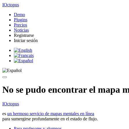
IOctopus
Demo
Plugins
Precios
Noticias
Registrarse
Iniciar sesión
No se pudo encontrar el mapa me
IOctopus
es
un hermoso servicio de mapas mentales en línea
para sumergirse profundamente en el estado de flujo.
Para profesores y alumnos