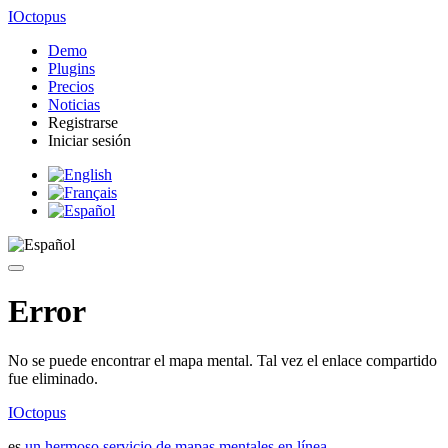
IOctopus
Demo
Plugins
Precios
Noticias
Registrarse
Iniciar sesión
Error
No se puede encontrar el mapa mental. Tal vez el enlace compartido
fue eliminado.
IOctopus
es
un hermoso servicio de mapas mentales en línea