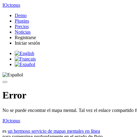
IOctopus
Demo
Plugins
Precios
Noticias
Registrarse
Iniciar sesión
Error
No se puede encontrar el mapa mental. Tal vez el enlace compartido f
IOctopus
es
un hermoso servicio de mapas mentales en línea
para sumergirse profundamente en el estado de flujo.