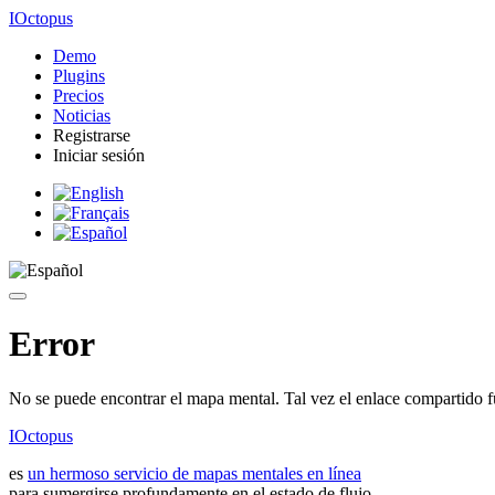
IOctopus
Demo
Plugins
Precios
Noticias
Registrarse
Iniciar sesión
Error
No se puede encontrar el mapa mental. Tal vez el enlace compartido f
IOctopus
es
un hermoso servicio de mapas mentales en línea
para sumergirse profundamente en el estado de flujo.