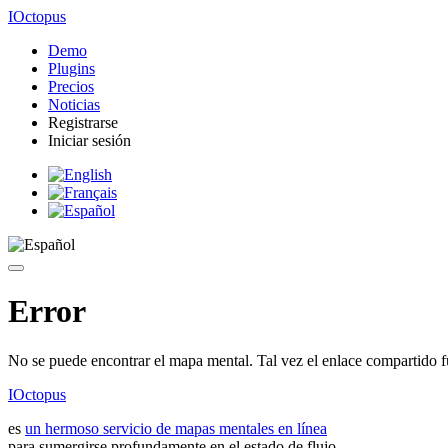
IOctopus
Demo
Plugins
Precios
Noticias
Registrarse
Iniciar sesión
Error
No se puede encontrar el mapa mental. Tal vez el enlace compartido f
IOctopus
es
un hermoso servicio de mapas mentales en línea
para sumergirse profundamente en el estado de flujo.