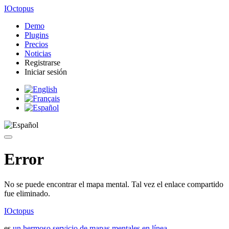
IOctopus
Demo
Plugins
Precios
Noticias
Registrarse
Iniciar sesión
Error
No se puede encontrar el mapa mental. Tal vez el enlace compartido
fue eliminado.
IOctopus
es
un hermoso servicio de mapas mentales en línea