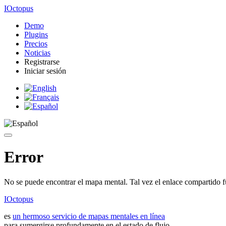
IOctopus
Demo
Plugins
Precios
Noticias
Registrarse
Iniciar sesión
Error
No se puede encontrar el mapa mental. Tal vez el enlace compartido f
IOctopus
es
un hermoso servicio de mapas mentales en línea
para sumergirse profundamente en el estado de flujo.