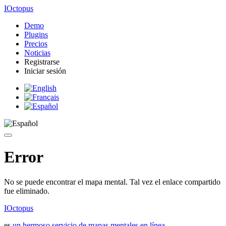
IOctopus
Demo
Plugins
Precios
Noticias
Registrarse
Iniciar sesión
Error
No se puede encontrar el mapa mental. Tal vez el enlace compartido
fue eliminado.
IOctopus
es
un hermoso servicio de mapas mentales en línea