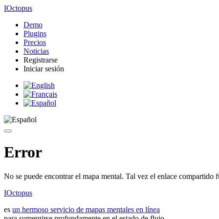
IOctopus
Demo
Plugins
Precios
Noticias
Registrarse
Iniciar sesión
Error
No se puede encontrar el mapa mental. Tal vez el enlace compartido f
IOctopus
es
un hermoso servicio de mapas mentales en línea
para sumergirse profundamente en el estado de flujo.