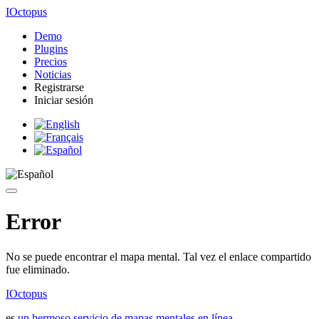
IOctopus
Demo
Plugins
Precios
Noticias
Registrarse
Iniciar sesión
Error
No se puede encontrar el mapa mental. Tal vez el enlace compartido
fue eliminado.
IOctopus
es
un hermoso servicio de mapas mentales en línea