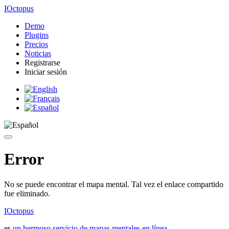
IOctopus
Demo
Plugins
Precios
Noticias
Registrarse
Iniciar sesión
Error
No se puede encontrar el mapa mental. Tal vez el enlace compartido
fue eliminado.
IOctopus
es
un hermoso servicio de mapas mentales en línea